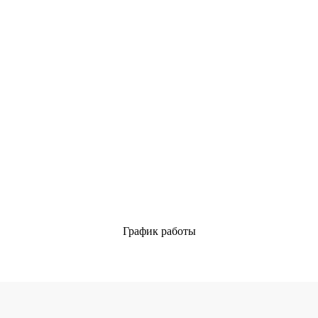
ое автономное учреждение здравоохранения Свердловской облас
 (34397) 3-28-16; 8-982-700-11-47, факс: 8 (34397) 3-06-90
8 (3439
is66.ru
График работы