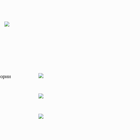
гории