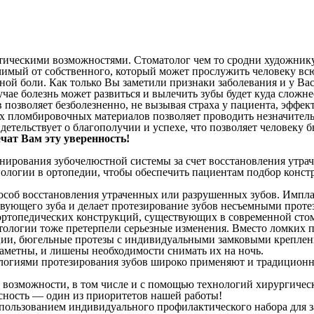
стическими возможностями. Стоматолог чем то сродни художни
личимый от собственного, который может прослужить человеку в
бной боли. Как только Вы заметили признаки заболевания и у В
учае болезнь может развиться и вылечить зубы будет куда сложн
озволяет безболезненно, не вызывая страха у пациента, эффект
х пломбировочных материалов позволяет проводить незначитель
детельствует о благополучии и успехе, что позволяет человеку 
чат Вам эту уверенность!
онирования зубочелюстной системы за счет восстановления утр
ологии в ортопедии, чтобы обеспечить пациентам подбор конс
пособ восстановления утраченных или разрушенных зубов. Импл
ствующего зуба и делает протезирование зубов несъемными про
 ортопедических конструкций, существующих в современной сто
ологии тоже претерпели серьезные изменения. Вместо ломких п
ии, бюгельные протезы с индивидуальными замковыми креплен
метны, и лишены необходимости снимать их на ночь.
иями протезирования зубов широко применяют и традиционные. 
й возможности, в том числе и с помощью технологий хирургическ
асность — один из приоритетов нашей работы!
использованием индивидуального профилактического набора для 