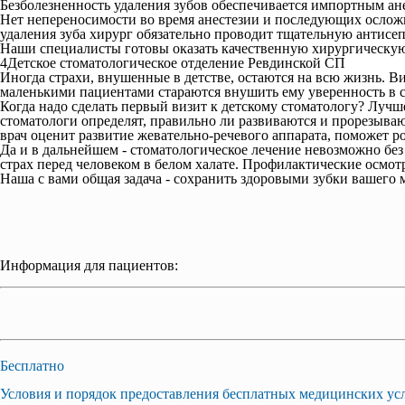
Безболезненность удаления зубов обеспечивается импортным ане
Нет непереносимости во время анестезии и последующих осложне
удаления зуба хирург обязательно проводит тщательную антисе
Наши специалисты готовы оказать качественную хирургическую
4
Детское стоматологическое отделение Ревдинской СП
Иногда страхи, внушенные в детстве, остаются на всю жизнь. В
маленькими пациентами стараются внушить ему уверенность в се
Когда надо сделать первый визит к детскому стоматологу? Лучш
стоматологи определят, правильно ли развиваются и прорезываю
врач оценит развитие жевательно-речевого аппарата, поможет р
Да и в дальнейшем - стоматологическое лечение невозможно бе
страх перед человеком в белом халате. Профилактические осмотр
Наша с вами общая задача - сохранить здоровыми зубки вашего
Информация для пациентов:
Бесплатно
Условия и порядок предоставления бесплатных медицинских усл