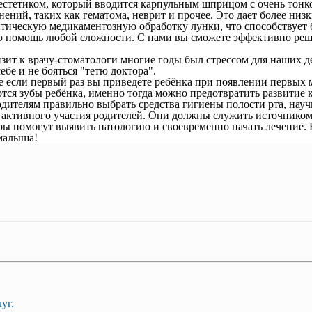
стетиком, который вводится карпульным шприцом с очень тонкой
ний, таких как гематома, неврит и прочее. Это дает более низ
птическую медикаментозную обработку лунки, что способствует
 помощь любой сложности. С нами вы сможете эффективно реши
изит к врачу-стоматологи многие годы был стрессом для наших 
бе и не бояться "тетю доктора".
е если первый раз вы приведёте ребёнка при появлении первых 
тся зубы ребёнка, именно тогда можно предотвратить развитие 
одителям правильно выбрать средства гигиены полости рта, науч
з активного участия родителей. Они должны служить источником
ы помогут выявить патологию и своевременно начать лечение. Не
 малыша!
уг.