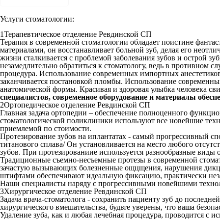
Услуги стоматологии:
1
Терапевтическое отделение Ревдинской СП
Терапия в современной стоматологии обладает поистине фанта
материалами, он восстанавливает больной зуб, делая его неот
жизни сталкивается с проблемой заболевания зубов и острой зу
незамедлительно обратиться к стоматологу, ведь в противном сл
процедура. Использование современных импортных анестетиков п
заканчивается постановкой пломбы. Использование современны
анатомической формы. Красивая и здоровая улыбка человека сви
специалистов, современное оборудование и материалы обеспе
2
Ортопедическое отделение Ревдинской СП
Главная задача ортопедии – обеспечение полноценного функци
стоматологической поликлиники используют все новейшие техн
приемлемой по стоимости.
Протезирование зубов на иплантатах - самый прогрессивный с
титанового сплава/ Он установливается на место любого отсут
зубов. При протезированиие используется разнообразные виды
Традиционные съемно-несъемные протезы в современной стомат
зачастую вызывающих болезненные ощцщения, нарушения дикц
штифтами обеспечивают идеальную фиксацию, практически неза
Наши специалисты наряду с прогрессивными новейшими технолог
3
Хирургическое отделение Ревдинской СП
Задача врача-стоматолога - сохранить пациенту зуб до последне
хирургического вмешательства, будьте уверены, что ваша безоп
Удаление зуба, как и любая лечебная процедура, проводится с 