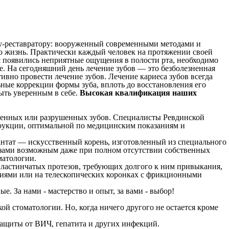
ку-реставратору: вооруженный современными методами и
сю жизнь. Практически каждый человек на протяжении своей
ас появились неприятные ощущения в полости рта, необходимо
ее. На сегодняшний день лечение зубов — это безболезненная
ивно провести лечение зубов. Лечение кариеса зубов всегда
ные коррекции формы зуба, вплоть до восстановления его
быть уверенным в себе.
Высокая квалификация наших
аченных или разрушенных зубов. Специалисты Ревдинской
трукции, оптимальной по медицинским показаниям и
антат — искусственный корень, изготовленный из специального
тезами возможным даже при полном отсутствии собственных
матологии.
ластинчатых протезов, требующих долгого к ним привыкания,
иями или на телескопических коронках с фрикционными
За нами - мастерство и опыт, за вами - выбор!
ой стоматологии. Но, когда ничего другого не остается кроме
защиты от ВИЧ, гепатита и других инфекций.