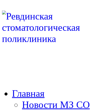
Госуд
учреж
Сверд
стома
Регистратура: 8 (34397) 3-
(34397) 3-06-90
8 (34397)
rvstp-public@mis66.ru
Главная
Новости МЗ СО