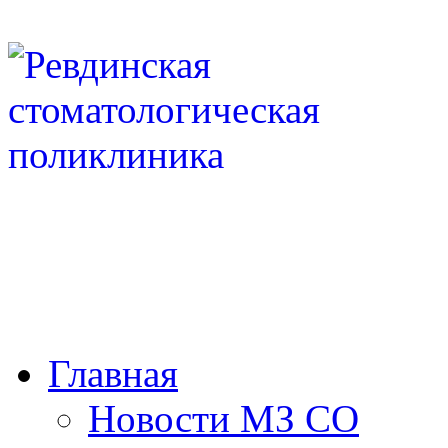
Госуд
учреж
Сверд
стома
Регистратура: 8 (34397) 3-
(34397) 3-06-90
8 (34397)
rvstp-public@mis66.ru
Главная
Новости МЗ СО